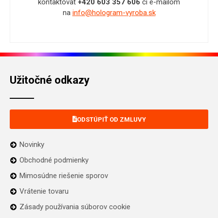
kontaktovať
+420 603 357 606
či e-mailom
na
info@hologram-vyroba.sk
Užitočné odkazy
ODSTÚPIŤ OD ZMLUVY
Novinky
Obchodné podmienky
Mimosúdne riešenie sporov
Vrátenie tovaru
Zásady používania súborov cookie