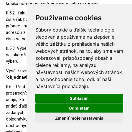
košíka pomocou nástrojov webového rozhrania
II.5.2. fakturačnú a dodávaciu adresu vrátane referenčného
Používame cookies
čísla (ak bolo Kupujúcim pridelené) a údajov o platcovi DPH. V
prípade nesúladu medzi adresou zadanou Kupujúcim a
Súbory cookie a ďalšie technológie
adresou získanou z databázy ARES na základe referenčného
sledovania používame na zlepšenie
čísla sa na vystavenie faktúry použije adresa z ARES.
vášho zážitku z prehliadania našich
II.5.3. Výber spôsobu prepravy tovaru. Informácie o nákladoch
webových stránok, na to, aby sme vám
sa okamžite zobrazia vo webovom rozhraní počas procesu
zobrazovali prispôsobený obsah a
výberu.
cielené reklamy, na analýzu
Vyššie uvedené skutočnosti sa ďalej spoločne označujú ako
návštevnosti našich webových stránok
"objednávka"
.
a na pochopenie toho, odkiaľ naši
návštevníci prichádzajú.
II.6. Pred potvrdením objednávky má kupujúci možnosť
prostredníctvom webového rozhrania skontrolovať všetky
Súhlasím
údaje, ktoré uviedol, a opraviť ich, prípadne odstrániť alebo
pridať ďalší tovar do košíka. Po overení správnosti všetkých
Odmietam
zadaných údajov môže kupujúci pristúpiť k potvrdeniu
Zmeniť moje nastavenia
objednávky, ktorému však musí predchádzať prečítanie
obchodných podmienok a zaškrtnutie možnosti, ktorá