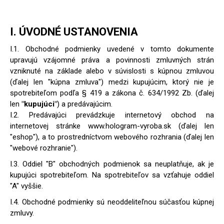
I. ÚVODNÉ USTANOVENIA
I.1. Obchodné podmienky uvedené v tomto dokumente
upravujú vzájomné práva a povinnosti zmluvných strán
vzniknuté na základe alebo v súvislosti s kúpnou zmluvou
(ďalej len "kúpna zmluva") medzi kupujúcim, ktorý nie je
spotrebiteľom podľa § 419 a zákona č. 634/1992 Zb. (ďalej
len
"kupujúci"
) a predávajúcim.
I.2. Predávajúci prevádzkuje internetový obchod na
internetovej stránke www.hologram-vyroba.sk (ďalej len
"eshop"), a to prostredníctvom webového rozhrania (ďalej len
"webové rozhranie").
I.3. Oddiel "B" obchodných podmienok sa neuplatňuje, ak je
kupujúci spotrebiteľom. Na spotrebiteľov sa vzťahuje oddiel
"A" vyššie.
I.4. Obchodné podmienky sú neoddeliteľnou súčasťou kúpnej
zmluvy.