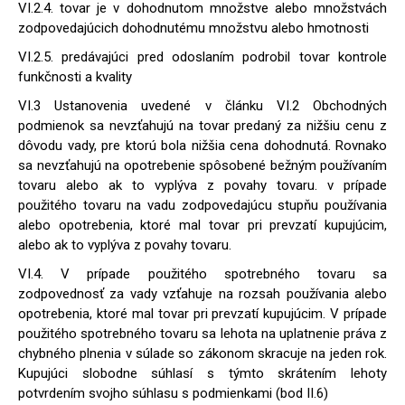
VI.2.4. tovar je v dohodnutom množstve alebo množstvách
zodpovedajúcich dohodnutému množstvu alebo hmotnosti
VI.2.5. predávajúci pred odoslaním podrobil tovar kontrole
funkčnosti a kvality
VI.3 Ustanovenia uvedené v článku VI.2 Obchodných
podmienok sa nevzťahujú na tovar predaný za nižšiu cenu z
dôvodu vady, pre ktorú bola nižšia cena dohodnutá. Rovnako
sa nevzťahujú na opotrebenie spôsobené bežným používaním
tovaru alebo ak to vyplýva z povahy tovaru. v prípade
použitého tovaru na vadu zodpovedajúcu stupňu používania
alebo opotrebenia, ktoré mal tovar pri prevzatí kupujúcim,
alebo ak to vyplýva z povahy tovaru.
VI.4. V prípade použitého spotrebného tovaru sa
zodpovednosť za vady vzťahuje na rozsah používania alebo
opotrebenia, ktoré mal tovar pri prevzatí kupujúcim. V prípade
použitého spotrebného tovaru sa lehota na uplatnenie práva z
chybného plnenia v súlade so zákonom skracuje na jeden rok.
Kupujúci slobodne súhlasí s týmto skrátením lehoty
potvrdením svojho súhlasu s podmienkami (bod II.6)