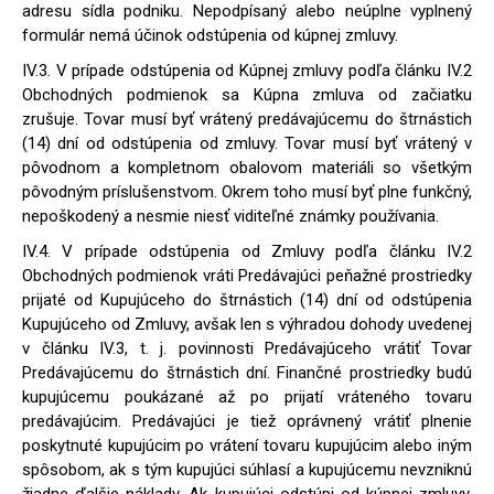
adresu sídla podniku. Nepodpísaný alebo neúplne vyplnený
formulár nemá účinok odstúpenia od kúpnej zmluvy.
IV.3. V prípade odstúpenia od Kúpnej zmluvy podľa článku IV.2
Obchodných podmienok sa Kúpna zmluva od začiatku
zrušuje. Tovar musí byť vrátený predávajúcemu do štrnástich
(14) dní od odstúpenia od zmluvy. Tovar musí byť vrátený v
pôvodnom a kompletnom obalovom materiáli so všetkým
pôvodným príslušenstvom. Okrem toho musí byť plne funkčný,
nepoškodený a nesmie niesť viditeľné známky používania.
IV.4. V prípade odstúpenia od Zmluvy podľa článku IV.2
Obchodných podmienok vráti Predávajúci peňažné prostriedky
prijaté od Kupujúceho do štrnástich (14) dní od odstúpenia
Kupujúceho od Zmluvy, avšak len s výhradou dohody uvedenej
v článku IV.3, t. j. povinnosti Predávajúceho vrátiť Tovar
Predávajúcemu do štrnástich dní. Finančné prostriedky budú
kupujúcemu poukázané až po prijatí vráteného tovaru
predávajúcim. Predávajúci je tiež oprávnený vrátiť plnenie
poskytnuté kupujúcim po vrátení tovaru kupujúcim alebo iným
spôsobom, ak s tým kupujúci súhlasí a kupujúcemu nevzniknú