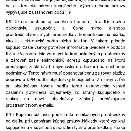
na elektronickú adresu kupujúceho. Výnimku tvoria príkazy
vyplývajúce z ustanovení bodu II.9.
II.9. Okrem postupu opísaného v bodoch II.5 a II.6 možno
objednávku uskutočniť aj úplne mimo e-shopu
prostredníctvom iných prostriedkov komunikácie na diaľku,
ako je elektronická pošta alebo telefón. V takom prípade
kupujúci zašle všetky potrebné informácie uvedené v bodoch
II.5 a II.6 prostredníctvom týchto komunikačných prostriedkov
a zároveň zašle elektronickú adresu kupujúceho, na ktorú
predávajúci zašle návrh objednávky s odkazom na obchodné
podmienky. Tento návrh musí obsahovať cenu za tovar, služby,
dopravu a DPH podľa objednávky kupujúceho. Zmluvný vzťah
pri objednávaní tovaru podľa tohto ustanovenia vzniká
zaslaním potvrdenia objednávky zo strany kupujúceho v
reakcii na návrh objednávky zaslaný predávajúcim
prostredníctvom e-mailu.
II.10. Kupujúci súhlasí s použitím komunikačných prostriedkov
na diaľku pri uzatváraní kúpnej zmluvy. Náklady, ktoré vzniknú
kupujúcemu v súvislosti s použitím týchto prostriedkov, znáša