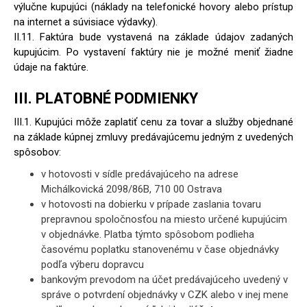
výlučne kupujúci (náklady na telefonické hovory alebo prístup
na internet a súvisiace výdavky).
II.11. Faktúra bude vystavená na základe údajov zadaných
kupujúcim. Po vystavení faktúry nie je možné meniť žiadne
údaje na faktúre.
III. PLATOBNÉ PODMIENKY
III.1. Kupujúci môže zaplatiť cenu za tovar a služby objednané
na základe kúpnej zmluvy predávajúcemu jedným z uvedených
spôsobov:
v hotovosti v sídle predávajúceho na adrese
Michálkovická 2098/86B, 710 00 Ostrava
v hotovosti na dobierku v prípade zaslania tovaru
prepravnou spoločnosťou na miesto určené kupujúcim
v objednávke. Platba týmto spôsobom podlieha
časovému poplatku stanovenému v čase objednávky
podľa výberu dopravcu
bankovým prevodom na účet predávajúceho uvedený v
správe o potvrdení objednávky v CZK alebo v inej mene