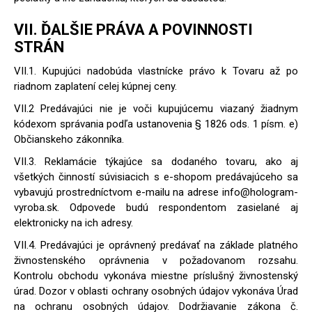
VII. ĎALŠIE PRÁVA A POVINNOSTI
STRÁN
VII.1. Kupujúci nadobúda vlastnícke právo k Tovaru až po
riadnom zaplatení celej kúpnej ceny.
VII.2 Predávajúci nie je voči kupujúcemu viazaný žiadnym
kódexom správania podľa ustanovenia § 1826 ods. 1 písm. e)
Občianskeho zákonníka.
VII.3. Reklamácie týkajúce sa dodaného tovaru, ako aj
všetkých činností súvisiacich s e-shopom predávajúceho sa
vybavujú prostredníctvom e-mailu na adrese info@hologram-
vyroba.sk. Odpovede budú respondentom zasielané aj
elektronicky na ich adresy.
VII.4. Predávajúci je oprávnený predávať na základe platného
živnostenského oprávnenia v požadovanom rozsahu.
Kontrolu obchodu vykonáva miestne príslušný živnostenský
úrad. Dozor v oblasti ochrany osobných údajov vykonáva Úrad
na ochranu osobných údajov. Dodržiavanie zákona č.