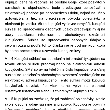
Kupujúci berie na vedomie, že osobné údaje, ktoré poskytol v
súvislosti s objednávkou, bude predávajúci uchovávať v
elektronickej podobe po neobmedzenú dobu, najmä na účely
účtovníctva a tiež na preukázanie pôvodu objednávky a
okolností jej vzniku. Ak to kupujúci výslovne nevylúči, kupujúci
súhlasí so spracovaním osobných údajov predávajúcim aj na
účely zasielania informácií a obchodných oznámení
kupujúcemu. Súhlas so spracovaním osobných údajov v
celom rozsahu podľa tohto článku nie je podmienkou, ktorá
by sama osebe bránila uzavretiu kúpnej zmluvy.
VIII.4 Kupujúci súhlasí so zasielaním informácií týkajúcich sa
tovaru alebo služieb predávajúceho na elektronickú adresu
kupujúceho, SMS správ na telefónne číslo kupujúceho a ďalej
súhlasí so zasielaním obchodných oznámení predávajúcim na
elektronickú adresu kupujúceho. Tento súhlas môže kupujúci
kedykoľvek odvolať, čo však nemá vplyv na platnosť
ostatných ustanovení alebo uzatvorených kúpnych zmlúv.
VIII.5 Kupujúci sa zaväzuje, že pri zadávaní objednávky uvedie
svoje osobné údaje správne a pravdivo. Kupujúci je povinný
informovať predávajúceho o všetkých zmenách svojich