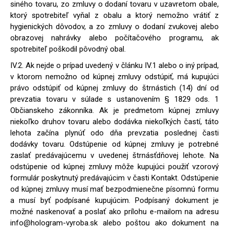
siného tovaru, zo zmluvy o dodaní tovaru v uzavretom obale,
ktorý spotrebiteľ vyňal z obalu a ktorý nemožno vrátiť z
hygienických dôvodov, a zo zmluvy o dodaní zvukovej alebo
obrazovej nahrávky alebo počítačového programu, ak
spotrebiteľ poškodil pôvodný obal.
IV.2. Ak nejde o prípad uvedený v článku IV.1 alebo o iný prípad,
v ktorom nemožno od kúpnej zmluvy odstúpiť, má kupujúci
právo odstúpiť od kúpnej zmluvy do štrnástich (14) dní od
prevzatia tovaru v súlade s ustanovením § 1829 ods. 1
Občianskeho zákonníka. Ak je predmetom kúpnej zmluvy
niekoľko druhov tovaru alebo dodávka niekoľkých častí, táto
lehota začína plynúť odo dňa prevzatia poslednej časti
dodávky tovaru. Odstúpenie od kúpnej zmluvy je potrebné
zaslať predávajúcemu v uvedenej štrnásťdňovej lehote. Na
odstúpenie od kúpnej zmluvy môže kupujúci použiť vzorový
formulár poskytnutý predávajúcim v časti Kontakt. Odstúpenie
od kúpnej zmluvy musí mať bezpodmienečne písomnú formu
a musí byť podpísané kupujúcim. Podpísaný dokument je
možné naskenovať a poslať ako prílohu e-mailom na adresu
info@hologram-vyroba.sk alebo poštou ako dokument na