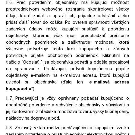
II.6. Pred potvrdením objednávky má kupujúci možnosť
prostredníctvom webového rozhrania skontrolovať všetky
údaje, ktoré zadal, a opraviť ich, prípadne odstrániť alebo
pridať ďalší tovar do košíka. Po overení správnosti všetkých
zadaných údajov môže kupujúci pristúpiť k potvrdeniu
objednávky, ktorému však musí predchádzať prečítanie
obchodných podmienok a zaškrtnutie možnosti, ktorá
výslovne potvrdzuje tento krok kupujúceho a zároveň
potvrdzuje prijatie obchodných podmienok. Kliknutím na
tlačidlo "Odoslať..." sa objednávka potvrdí a odošle predajcovi
na spracovanie. Predávajúci potvrdí kupujúcemu prijatie
objednávky e-mailom na e-mailovú adresu, ktorú kupujúci
uviedol pri objednávke (ďalej len
"e-mailová adresa
kupujúceho
").
II.7. Predávajúci je vždy oprávnený požiadať kupujúceho o
dodatočné potvrdenie a schválenie objednávky v súvislosti s
jej zúčtovaním z hľadiska množstva tovaru, výšky kúpnej ceny,
nákladov na dopravu a pod.
II.8. Zmluvný vzťah medzi predávajúcim a kupujúcim vzniká
zaslaním potvrdenia o prijatí objednávky elektronickou poštou