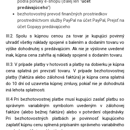
podľa ponuky e-shopu (ďalej len
"účet
predávajúceho"
)
bezhotovostný prevod finančných prostriedkov
prostredníctvom služby PayPal na účet PayPal, Prejsť na
účet Gopayy predávajúceho
III.2. Spolu s kúpnou cenou za tovar je kupujúci povinný
uhradiť všetky náklady spojené s balením a dodaním tovaru vo
výške dohodnutej s predávajúcim. Ak nie je výslovne uvedené
inak, kúpna cena zahŕňa aj náklady spojené s dodaním tovaru.
III.3. V prípade platby v hotovosti a platby na dobierku je kúpna
cena splatná pri prevzatí tovaru. V prípade bezhotovostnej
platby (faktúra alebo zálohová faktúra) je kúpna cena splatná
do 10 dní od uzavretia kúpnej zmluvy, pokiaľ nie je dohodnutá
iná lehota splatnosti.
III.4 Pri bezhotovostnej platbe musí kupujúci zaslať platbu so
správnym variabilným symbolom uvedeným v zálohovej
faktúre (alebo bežnej faktúre) alebo v potvrdení objednávky.
Pri bezhotovostných platbách je povinnosť kupujúceho
zaplatiť kúpnu cenu splnená pripísaním správneho variabilného