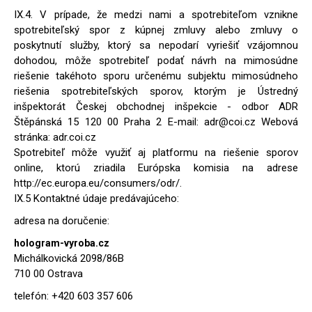
IX.4. V prípade, že medzi nami a spotrebiteľom vznikne
spotrebiteľský spor z kúpnej zmluvy alebo zmluvy o
poskytnutí služby, ktorý sa nepodarí vyriešiť vzájomnou
dohodou, môže spotrebiteľ podať návrh na mimosúdne
riešenie takéhoto sporu určenému subjektu mimosúdneho
riešenia spotrebiteľských sporov, ktorým je Ústredný
inšpektorát Českej obchodnej inšpekcie - odbor ADR
Štěpánská 15 120 00 Praha 2 E-mail: adr@coi.cz Webová
stránka: adr.coi.cz
Spotrebiteľ môže využiť aj platformu na riešenie sporov
online, ktorú zriadila Európska komisia na adrese
http://ec.europa.eu/consumers/odr/.
IX.5 Kontaktné údaje predávajúceho:
adresa na doručenie:
hologram-vyroba.cz
Michálkovická 2098/86B
710 00 Ostrava
telefón: +420 603 357 606