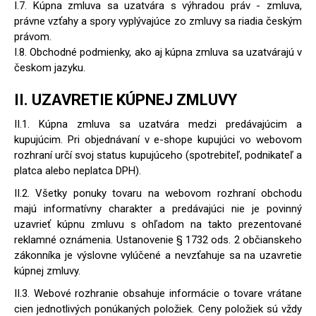
I.7. Kúpna zmluva sa uzatvára s výhradou práv - zmluva,
právne vzťahy a spory vyplývajúce zo zmluvy sa riadia českým
právom.
I.8. Obchodné podmienky, ako aj kúpna zmluva sa uzatvárajú v
českom jazyku.
II. UZAVRETIE KÚPNEJ ZMLUVY
II.1. Kúpna zmluva sa uzatvára medzi predávajúcim a
kupujúcim. Pri objednávaní v e-shope kupujúci vo webovom
rozhraní určí svoj status kupujúceho (spotrebiteľ, podnikateľ a
platca alebo neplatca DPH).
II.2. Všetky ponuky tovaru na webovom rozhraní obchodu
majú informatívny charakter a predávajúci nie je povinný
uzavrieť kúpnu zmluvu s ohľadom na takto prezentované
reklamné oznámenia. Ustanovenie § 1732 ods. 2 občianskeho
zákonníka je výslovne vylúčené a nevzťahuje sa na uzavretie
kúpnej zmluvy.
II.3. Webové rozhranie obsahuje informácie o tovare vrátane
cien jednotlivých ponúkaných položiek. Ceny položiek sú vždy