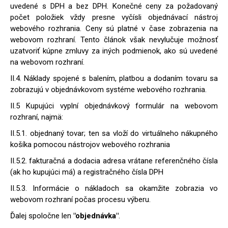
uvedené s DPH a bez DPH. Konečné ceny za požadovaný
počet položiek vždy presne vyčísli objednávací nástroj
webového rozhrania. Ceny sú platné v čase zobrazenia na
webovom rozhraní. Tento článok však nevylučuje možnosť
uzatvoriť kúpne zmluvy za iných podmienok, ako sú uvedené
na webovom rozhraní.
II.4. Náklady spojené s balením, platbou a dodaním tovaru sa
zobrazujú v objednávkovom systéme webového rozhrania.
II.5 Kupujúci vyplní objednávkový formulár na webovom
rozhraní, najmä:
II.5.1. objednaný tovar; ten sa vloží do virtuálneho nákupného
košíka pomocou nástrojov webového rozhrania
II.5.2. fakturačná a dodacia adresa vrátane referenčného čísla
(ak ho kupujúci má) a registračného čísla DPH
II.5.3. Informácie o nákladoch sa okamžite zobrazia vo
webovom rozhraní počas procesu výberu.
Ďalej spoločne len
"objednávka"
.