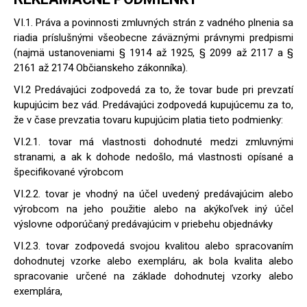
VI.1. Práva a povinnosti zmluvných strán z vadného plnenia sa
riadia príslušnými všeobecne záväznými právnymi predpismi
(najmä ustanoveniami § 1914 až 1925, § 2099 až 2117 a §
2161 až 2174 Občianskeho zákonníka).
VI.2 Predávajúci zodpovedá za to, že tovar bude pri prevzatí
kupujúcim bez vád. Predávajúci zodpovedá kupujúcemu za to,
že v čase prevzatia tovaru kupujúcim platia tieto podmienky:
VI.2.1. tovar má vlastnosti dohodnuté medzi zmluvnými
stranami, a ak k dohode nedošlo, má vlastnosti opísané a
špecifikované výrobcom
VI.2.2. tovar je vhodný na účel uvedený predávajúcim alebo
výrobcom na jeho použitie alebo na akýkoľvek iný účel
výslovne odporúčaný predávajúcim v priebehu objednávky
VI.2.3. tovar zodpovedá svojou kvalitou alebo spracovaním
dohodnutej vzorke alebo exempláru, ak bola kvalita alebo
spracovanie určené na základe dohodnutej vzorky alebo
exemplára,