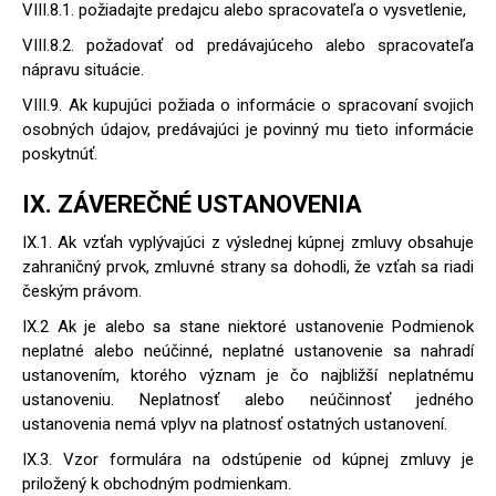
VIII.8.1. požiadajte predajcu alebo spracovateľa o vysvetlenie,
VIII.8.2. požadovať od predávajúceho alebo spracovateľa
nápravu situácie.
VIII.9. Ak kupujúci požiada o informácie o spracovaní svojich
osobných údajov, predávajúci je povinný mu tieto informácie
poskytnúť.
IX. ZÁVEREČNÉ USTANOVENIA
IX.1. Ak vzťah vyplývajúci z výslednej kúpnej zmluvy obsahuje
zahraničný prvok, zmluvné strany sa dohodli, že vzťah sa riadi
českým právom.
IX.2 Ak je alebo sa stane niektoré ustanovenie Podmienok
neplatné alebo neúčinné, neplatné ustanovenie sa nahradí
ustanovením, ktorého význam je čo najbližší neplatnému
ustanoveniu. Neplatnosť alebo neúčinnosť jedného
ustanovenia nemá vplyv na platnosť ostatných ustanovení.
IX.3. Vzor formulára na odstúpenie od kúpnej zmluvy je
priložený k obchodným podmienkam.