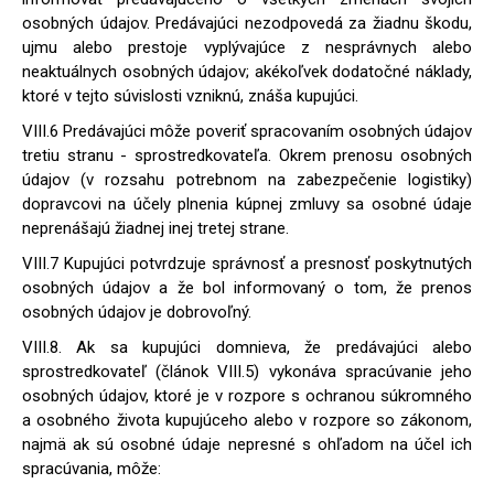
osobných údajov. Predávajúci nezodpovedá za žiadnu škodu,
ujmu alebo prestoje vyplývajúce z nesprávnych alebo
neaktuálnych osobných údajov; akékoľvek dodatočné náklady,
ktoré v tejto súvislosti vzniknú, znáša kupujúci.
VIII.6 Predávajúci môže poveriť spracovaním osobných údajov
tretiu stranu - sprostredkovateľa. Okrem prenosu osobných
údajov (v rozsahu potrebnom na zabezpečenie logistiky)
dopravcovi na účely plnenia kúpnej zmluvy sa osobné údaje
neprenášajú žiadnej inej tretej strane.
VIII.7 Kupujúci potvrdzuje správnosť a presnosť poskytnutých
osobných údajov a že bol informovaný o tom, že prenos
osobných údajov je dobrovoľný.
VIII.8. Ak sa kupujúci domnieva, že predávajúci alebo
sprostredkovateľ (článok VIII.5) vykonáva spracúvanie jeho
osobných údajov, ktoré je v rozpore s ochranou súkromného
a osobného života kupujúceho alebo v rozpore so zákonom,
najmä ak sú osobné údaje nepresné s ohľadom na účel ich
spracúvania, môže: