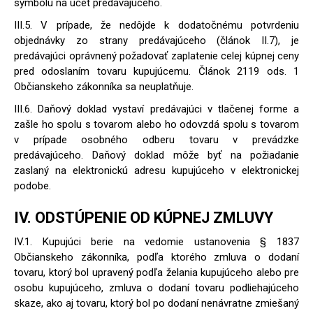
symbolu na účet predávajúceho.
III.5. V prípade, že nedôjde k dodatočnému potvrdeniu
objednávky zo strany predávajúceho (článok II.7), je
predávajúci oprávnený požadovať zaplatenie celej kúpnej ceny
pred odoslaním tovaru kupujúcemu. Článok 2119 ods. 1
Občianskeho zákonníka sa neuplatňuje.
III.6. Daňový doklad vystaví predávajúci v tlačenej forme a
zašle ho spolu s tovarom alebo ho odovzdá spolu s tovarom
v prípade osobného odberu tovaru v prevádzke
predávajúceho. Daňový doklad môže byť na požiadanie
zaslaný na elektronickú adresu kupujúceho v elektronickej
podobe.
IV. ODSTÚPENIE OD KÚPNEJ ZMLUVY
IV.1. Kupujúci berie na vedomie ustanovenia § 1837
Občianskeho zákonníka, podľa ktorého zmluva o dodaní
tovaru, ktorý bol upravený podľa želania kupujúceho alebo pre
osobu kupujúceho, zmluva o dodaní tovaru podliehajúceho
skaze, ako aj tovaru, ktorý bol po dodaní nenávratne zmiešaný