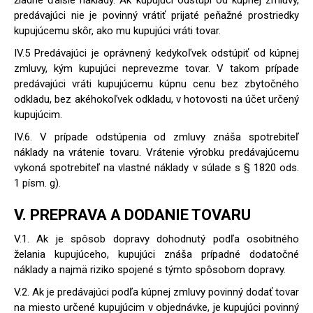
žiadne ďalšie náklady. Ak kupujúci odstúpi od kúpnej zmluvy,
predávajúci nie je povinný vrátiť prijaté peňažné prostriedky
kupujúcemu skôr, ako mu kupujúci vráti tovar.
IV.5 Predávajúci je oprávnený kedykoľvek odstúpiť od kúpnej
zmluvy, kým kupujúci neprevezme tovar. V takom prípade
predávajúci vráti kupujúcemu kúpnu cenu bez zbytočného
odkladu, bez akéhokoľvek odkladu, v hotovosti na účet určený
kupujúcim.
IV.6. V prípade odstúpenia od zmluvy znáša spotrebiteľ
náklady na vrátenie tovaru. Vrátenie výrobku predávajúcemu
vykoná spotrebiteľ na vlastné náklady v súlade s § 1820 ods.
1 písm. g).
V. PREPRAVA A DODANIE TOVARU
V.1. Ak je spôsob dopravy dohodnutý podľa osobitného
želania kupujúceho, kupujúci znáša prípadné dodatočné
náklady a najmä riziko spojené s týmto spôsobom dopravy.
V.2. Ak je predávajúci podľa kúpnej zmluvy povinný dodať tovar
na miesto určené kupujúcim v objednávke, je kupujúci povinný