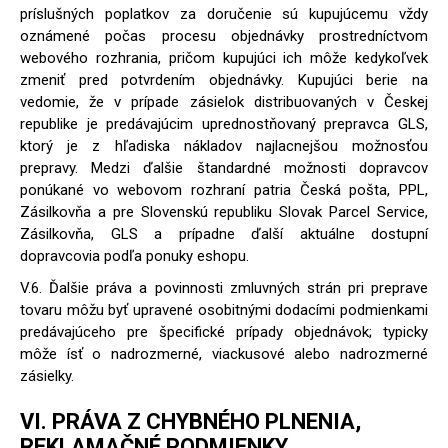
príslušných poplatkov za doručenie sú kupujúcemu vždy
oznámené počas procesu objednávky prostredníctvom
webového rozhrania, pričom kupujúci ich môže kedykoľvek
zmeniť pred potvrdením objednávky. Kupujúci berie na
vedomie, že v prípade zásielok distribuovaných v Českej
republike je predávajúcim uprednostňovaný prepravca GLS,
ktorý je z hľadiska nákladov najlacnejšou možnosťou
prepravy. Medzi ďalšie štandardné možnosti dopravcov
ponúkané vo webovom rozhraní patria Česká pošta, PPL,
Zásilkovňa a pre Slovenskú republiku Slovak Parcel Service,
Zásilkovňa, GLS a prípadne ďalší aktuálne dostupní
dopravcovia podľa ponuky eshopu.
V.6. Ďalšie práva a povinnosti zmluvných strán pri preprave
tovaru môžu byť upravené osobitnými dodacími podmienkami
predávajúceho pre špecifické prípady objednávok; typicky
môže ísť o nadrozmerné, viackusové alebo nadrozmerné
zásielky.
VI. PRÁVA Z CHYBNÉHO PLNENIA,
REKLAMAČNÉ PODMIENKY