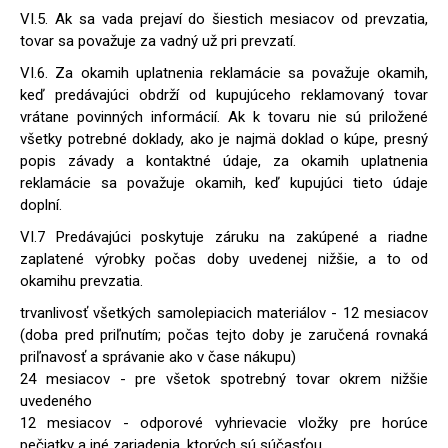
VI.5. Ak sa vada prejaví do šiestich mesiacov od prevzatia,
tovar sa považuje za vadný už pri prevzatí.
VI.6. Za okamih uplatnenia reklamácie sa považuje okamih,
keď predávajúci obdrží od kupujúceho reklamovaný tovar
vrátane povinných informácií. Ak k tovaru nie sú priložené
všetky potrebné doklady, ako je najmä doklad o kúpe, presný
popis závady a kontaktné údaje, za okamih uplatnenia
reklamácie sa považuje okamih, keď kupujúci tieto údaje
doplní.
VI.7 Predávajúci poskytuje záruku na zakúpené a riadne
zaplatené výrobky počas doby uvedenej nižšie, a to od
okamihu prevzatia.
trvanlivosť všetkých samolepiacich materiálov - 12 mesiacov
(doba pred priľnutím; počas tejto doby je zaručená rovnaká
priľnavosť a správanie ako v čase nákupu)
24 mesiacov - pre všetok spotrebný tovar okrem nižšie
uvedeného
12 mesiacov - odporové vyhrievacie vložky pre horúce
pečiatky a iné zariadenia, ktorých sú súčasťou.