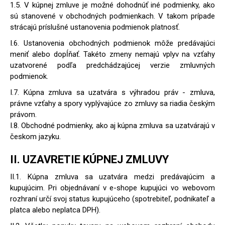
1.5. V kúpnej zmluve je možné dohodnúť iné podmienky, ako
sú stanovené v obchodných podmienkach. V takom prípade
strácajú príslušné ustanovenia podmienok platnosť.
I.6. Ustanovenia obchodných podmienok môže predávajúci
meniť alebo dopĺňať. Takéto zmeny nemajú vplyv na vzťahy
uzatvorené podľa predchádzajúcej verzie zmluvných
podmienok.
I.7. Kúpna zmluva sa uzatvára s výhradou práv - zmluva,
právne vzťahy a spory vyplývajúce zo zmluvy sa riadia českým
právom.
I.8. Obchodné podmienky, ako aj kúpna zmluva sa uzatvárajú v
českom jazyku.
II. UZAVRETIE KÚPNEJ ZMLUVY
II.1. Kúpna zmluva sa uzatvára medzi predávajúcim a
kupujúcim. Pri objednávaní v e-shope kupujúci vo webovom
rozhraní určí svoj status kupujúceho (spotrebiteľ, podnikateľ a
platca alebo neplatca DPH).