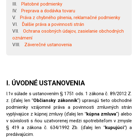
Platobné podmienky
Preprava a dodávka tovaru
Práva z chybného plnenia, reklamačné podmienky
Ďalšie práva a povinnosti strán
Ochrana osobných údajov, zasielanie obchodných
oznámení
Záverečné ustanovenia
I. ÚVODNÉ USTANOVENIA
I.1v súlade s ustanovením § 1751 ods. 1 zákona č. 89/2012 Z.
z. (ďalej len
"Občiansky zákonník
") upravujú tieto obchodné
podmienky vzájomné práva a povinnosti zmluvných strán
vyplývajúce z kúpnej zmluvy (ďalej len
"kúpna zmluva
") alebo
v súvislosti s ňou uzatvorenej medzi spotrebiteľom v zmysle
§ 419 a zákona č. 634/1992 Zb. (ďalej len
"kupujúci"
) a
predávajúcim.