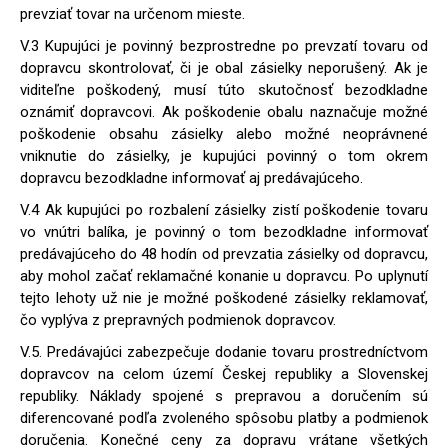
prevziať tovar na určenom mieste.
V.3 Kupujúci je povinný bezprostredne po prevzatí tovaru od
dopravcu skontrolovať, či je obal zásielky neporušený. Ak je
viditeľne poškodený, musí túto skutočnosť bezodkladne
oznámiť dopravcovi. Ak poškodenie obalu naznačuje možné
poškodenie obsahu zásielky alebo možné neoprávnené
vniknutie do zásielky, je kupujúci povinný o tom okrem
dopravcu bezodkladne informovať aj predávajúceho.
V.4 Ak kupujúci po rozbalení zásielky zistí poškodenie tovaru
vo vnútri balíka, je povinný o tom bezodkladne informovať
predávajúceho do 48 hodín od prevzatia zásielky od dopravcu,
aby mohol začať reklamačné konanie u dopravcu. Po uplynutí
tejto lehoty už nie je možné poškodené zásielky reklamovať,
čo vyplýva z prepravných podmienok dopravcov.
V.5. Predávajúci zabezpečuje dodanie tovaru prostredníctvom
dopravcov na celom území Českej republiky a Slovenskej
republiky. Náklady spojené s prepravou a doručením sú
diferencované podľa zvoleného spôsobu platby a podmienok
doručenia. Konečné ceny za dopravu vrátane všetkých