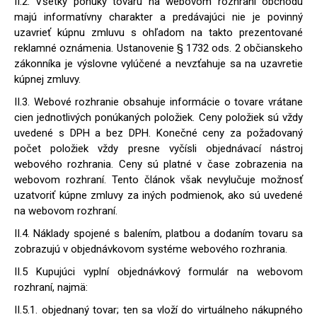
II.2. Všetky ponuky tovaru na webovom rozhraní obchodu
majú informatívny charakter a predávajúci nie je povinný
uzavrieť kúpnu zmluvu s ohľadom na takto prezentované
reklamné oznámenia. Ustanovenie § 1732 ods. 2 občianskeho
zákonníka je výslovne vylúčené a nevzťahuje sa na uzavretie
kúpnej zmluvy.
II.3. Webové rozhranie obsahuje informácie o tovare vrátane
cien jednotlivých ponúkaných položiek. Ceny položiek sú vždy
uvedené s DPH a bez DPH. Konečné ceny za požadovaný
počet položiek vždy presne vyčísli objednávací nástroj
webového rozhrania. Ceny sú platné v čase zobrazenia na
webovom rozhraní. Tento článok však nevylučuje možnosť
uzatvoriť kúpne zmluvy za iných podmienok, ako sú uvedené
na webovom rozhraní.
II.4. Náklady spojené s balením, platbou a dodaním tovaru sa
zobrazujú v objednávkovom systéme webového rozhrania.
II.5 Kupujúci vyplní objednávkový formulár na webovom
rozhraní, najmä:
II.5.1. objednaný tovar; ten sa vloží do virtuálneho nákupného