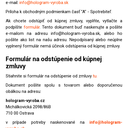
e-mail:
info@hologram-vyroba.sk
Príloha k obchodným podmienkam časť "A" - Spotrebiteľ.
Ak chcete odstúpiť od kúpnej zmluvy, vyplňte, vytlačte a
podpíšte
formulár
. Tento dokument buď naskenujte a pošlite
e-mailom na adresu info@hologram-vyroba.sk, alebo ho
pošlite ako list na našu adresu. Nepodpísaný alebo neúplne
vyplnený formulár nemá účinok odstúpenia od kúpnej zmluvy.
Formulár na odstúpenie od kúpnej
zmluvy
Stiahnite si formulár na odstúpenie od zmluvy
tu.
Dokument pošlite spolu s tovarom alebo doporučenou
obálkou na adresu:
hologram-vyroba.cz
Michálkovická 2098/86B
710 00 Ostrava
v prípade potreby naskenované na
info@hologram-