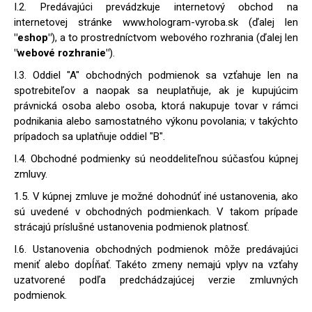
I.2. Predávajúci prevádzkuje internetový obchod na
internetovej stránke www.hologram-vyroba.sk (ďalej len
"eshop"
), a to prostredníctvom webového rozhrania (ďalej len
"webové rozhranie"
).
I.3. Oddiel "A" obchodných podmienok sa vzťahuje len na
spotrebiteľov a naopak sa neuplatňuje, ak je kupujúcim
právnická osoba alebo osoba, ktorá nakupuje tovar v rámci
podnikania alebo samostatného výkonu povolania; v takýchto
prípadoch sa uplatňuje oddiel "B".
I.4. Obchodné podmienky sú neoddeliteľnou súčasťou kúpnej
zmluvy.
1.5. V kúpnej zmluve je možné dohodnúť iné ustanovenia, ako
sú uvedené v obchodných podmienkach. V takom prípade
strácajú príslušné ustanovenia podmienok platnosť.
I.6. Ustanovenia obchodných podmienok môže predávajúci
meniť alebo dopĺňať. Takéto zmeny nemajú vplyv na vzťahy
uzatvorené podľa predchádzajúcej verzie zmluvných
podmienok.