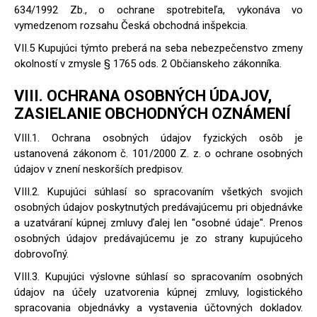
634/1992 Zb., o ochrane spotrebiteľa, vykonáva vo
vymedzenom rozsahu Česká obchodná inšpekcia.
VII.5 Kupujúci týmto preberá na seba nebezpečenstvo zmeny
okolností v zmysle § 1765 ods. 2 Občianskeho zákonníka.
VIII. OCHRANA OSOBNÝCH ÚDAJOV,
ZASIELANIE OBCHODNÝCH OZNÁMENÍ
VIII.1. Ochrana osobných údajov fyzických osôb je
ustanovená zákonom č. 101/2000 Z. z. o ochrane osobných
údajov v znení neskorších predpisov.
VIII.2. Kupujúci súhlasí so spracovaním všetkých svojich
osobných údajov poskytnutých predávajúcemu pri objednávke
a uzatváraní kúpnej zmluvy ďalej len "osobné údaje". Prenos
osobných údajov predávajúcemu je zo strany kupujúceho
dobrovoľný.
VIII.3. Kupujúci výslovne súhlasí so spracovaním osobných
údajov na účely uzatvorenia kúpnej zmluvy, logistického
spracovania objednávky a vystavenia účtovných dokladov.