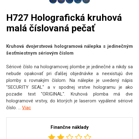
H727 Holografická kruhová
malá číslovaná pečať
Kruhová dvojvrstvová hologramová nálepka s jedinečným
šesťmiestnym sériovým číslom
Sériové číslo na hologramovej plombe je jedinečné a nikdy sa
nebude opakovať pri ďalšej objednávke a neexistujú dve
plomby s rovnakým číslom. Na nálepke je uvedený nápis
"SECURITY SEAL" a v spodnej vrstve hologramu je ako
pozadie text "ORIGINAL". Kruhová plomba má dve
hologramové vrstvy, do ktorých je laserom vypálené sériové
číslo. ...
Viac
Finančne náklady