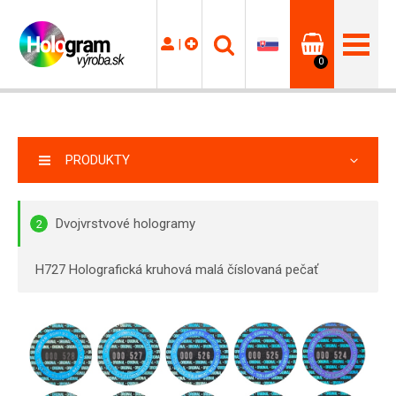
|
0
PRODUKTY
Dvojvrstvové hologramy
2
H727 Holografická kruhová malá číslovaná pečať