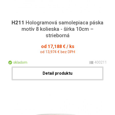
H211
Hologramová samolepiaca páska
motív 8 kolieska - šírka 10cm –
strieborná
od 17,188 € / ks
od 13,974 € bez DPH
skladom
400211
Detail produktu