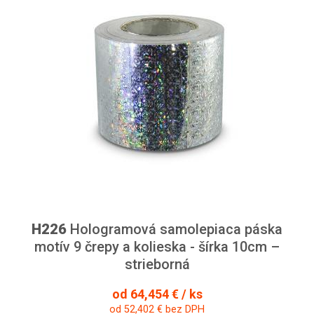
H226
Hologramová samolepiaca páska
motív 9 črepy a kolieska - šírka 10cm –
strieborná
od 64,454 € / ks
od 52,402 € bez DPH