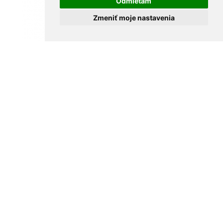
Odmietam
Zmeniť moje nastavenia
H196
Hologramová samolepiaca páska
motív 5 Ganja - šírka 10cm - strieborná
od 64,454 € / ks
od 52,402 € bez DPH