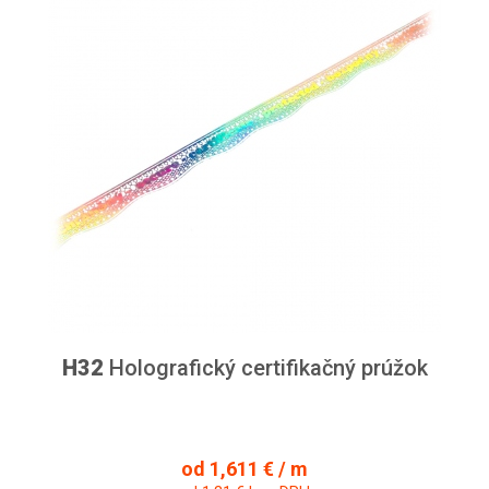
H32
Holografický certifikačný prúžok
od 1,611 € / m