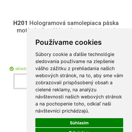
H201
Hologramová samolepiaca páska
motív 6 píla - šírka 10cm – strieborná
Používame cookies
od 64,454 € / ks
Súbory cookie a ďalšie technológie
od 52,402 € bez DPH
sledovania používame na zlepšenie
vášho zážitku z prehliadania našich
skladom
400201
webových stránok, na to, aby sme vám
Detail produktu
zobrazovali prispôsobený obsah a
cielené reklamy, na analýzu
návštevnosti našich webových stránok
a na pochopenie toho, odkiaľ naši
návštevníci prichádzajú.
Súhlasím