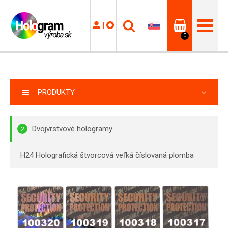
|
0
PRODUKTY
Dvojvrstvové hologramy
2
H24 Holografická štvorcová veľká číslovaná plomba