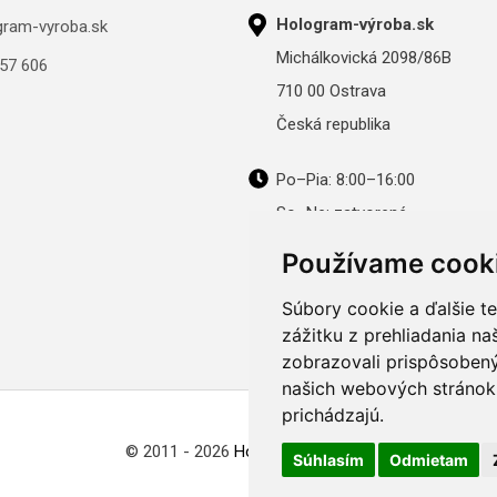
Hologram-výroba.sk
gram-vyroba.sk
Michálkovická 2098/86B
57 606
710 00 Ostrava
Česká republika
Po–Pia: 8:00–16:00
So–Ne: zatvorené
Používame cook
Súbory cookie a ďalšie t
zážitku z prehliadania n
zobrazovali prispôsobený
našich webových stránok 
prichádzajú.
© 2011 - 2026
Hologram-vyroba.sk
Súhlasím
Odmietam