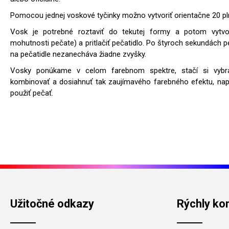
Pomocou jednej voskové tyčinky možno vytvoriť orientačne 20 p
Vosk je potrebné roztaviť do tekutej formy a potom vytvo
mohutnosti pečate) a pritlačiť pečatidlo. Po štyroch sekundách p
na pečatidle nezanecháva žiadne zvyšky.
Vosky ponúkame v celom farebnom spektre, stačí si vybr
kombinovať a dosiahnuť tak zaujímavého farebného efektu, naprí
použiť pečať.
Užitočné odkazy
Rýchly ko