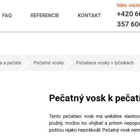
Máte otáz
+420 6
FAQ
REFERENCIE
KONTAKT
357 60
a a pečate
Pečatné vosky
Pečatiace vosky v tyčinkách
Pečatný vosk k pečat
Tento pečatiaci vosk má unikátne vlastnos
pružný, možno ho ohýbať a pritom nepopra
poštou nijako nepoškodil. Pečatný vosk nem