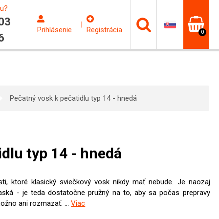
ku?
03
|
Prihlásenie
Registrácia
0
6
Pečatný vosk k pečatidlu typ 14 - hnedá
idlu typ 14 - hnedá
ti, ktoré klasický sviečkový vosk nikdy mať nebude. Je naozaj
ská - je teda dostatočne pružný na to, aby sa počas prepravy
ožno ani rozmazať. ...
Viac