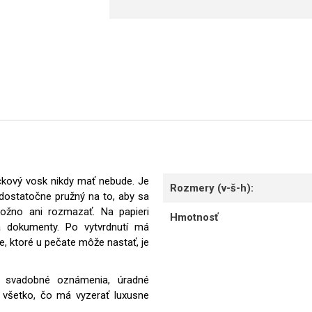
ečkový vosk nikdy mať nebude. Je
Rozmery (v-š-h):
dostatočne pružný na to, aby sa
ožno ani rozmazať. Na papieri
Hmotnosť
a dokumenty. Po vytvrdnutí má
e, ktoré u pečate môže nastať, je
a, svadobné oznámenia, úradné
 všetko, čo má vyzerať luxusne