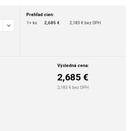
Prehľad cien:
1+ ks
2,685 €
2,183 € bez DPH
Výsledná cena:
2,685
€
2,183
€ bez DPH