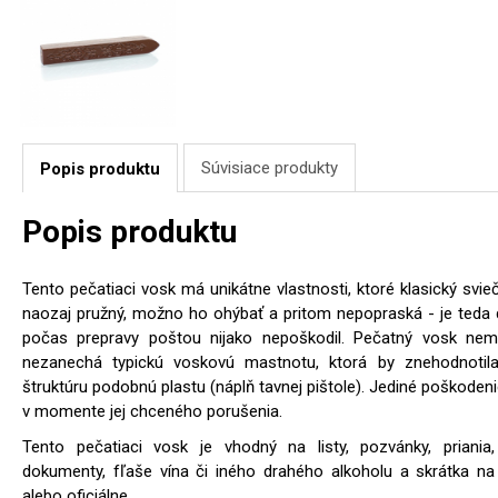
Súvisiace produkty
Popis produktu
Popis produktu
Tento pečatiaci vosk má unikátne vlastnosti, ktoré klasický svi
naozaj pružný, možno ho ohýbať a pritom nepopraská - je teda 
počas prepravy poštou nijako nepoškodil. Pečatný vosk nem
nezanechá typickú voskovú mastnotu, ktorá by znehodnotil
štruktúru podobnú plastu (náplň tavnej pištole). Jediné poškodeni
v momente jej chceného porušenia.
Tento pečatiaci vosk je vhodný na listy, pozvánky, priani
dokumenty, fľaše vína či iného drahého alkoholu a skrátka na
alebo oficiálne.