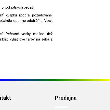
lnohodnotných pečatí.
riť kvapku (podľa požadovanej
ečatidlo opatrne odstráňte. Vosk
ať. Pečatné vosky možno tiež
klad vyliať dve farby na seba a
ntakt
Predajna