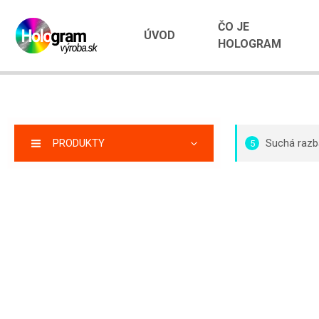
ČO JE
ÚVOD
HOLOGRAM
PRODUKTY
Suchá razb
5