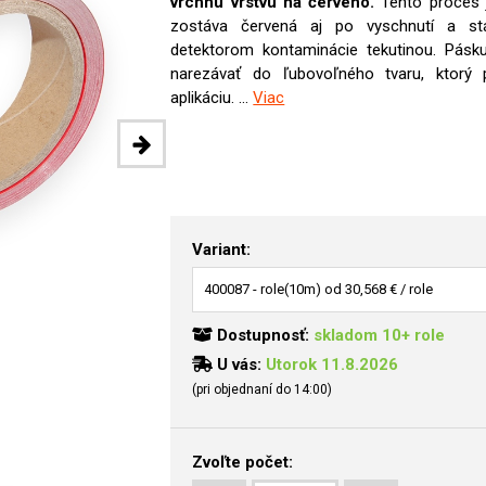
vrchnú vrstvu na červeno.
Tento proces 
zostáva červená aj po vyschnutí a st
detektorom kontaminácie tekutinou. Pásk
narezávať do ľubovoľného tvaru, ktorý 
aplikáciu. ...
Viac
Variant:
Dostupnosť:
skladom 10+ role
U vás:
Utorok 11.8.2026
(pri objednaní do 14:00)
Zvoľte počet: