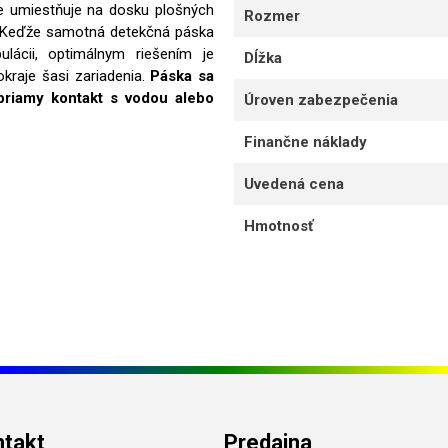
šie umiestňuje na dosku plošných
Rozmer
v. Keďže samotná detekčná páska
lácii, optimálnym riešením je
Dĺžka
kraje šasi zariadenia.
Páska sa
 priamy kontakt s vodou alebo
Úroven zabezpečenia
Finančne náklady
Uvedená cena
Hmotnosť
ntakt
Predajna