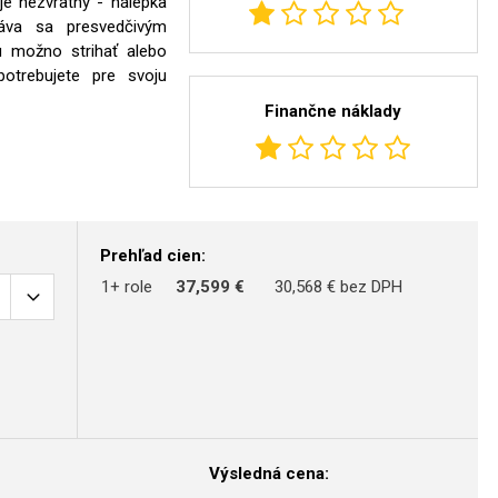
je nezvratný - nálepka
áva sa presvedčivým
u možno strihať alebo
potrebujete pre svoju
Finančne náklady
Prehľad cien:
1+ role
37,599 €
30,568 € bez DPH
Výsledná cena: