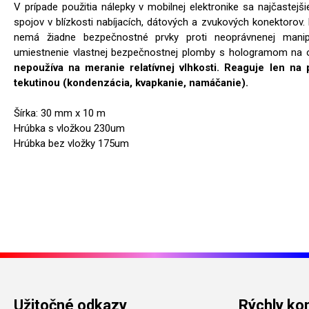
V prípade použitia nálepky v mobilnej elektronike sa najčastej
spojov v blízkosti nabíjacích, dátových a zvukových konektoro
nemá žiadne bezpečnostné prvky proti neoprávnenej manipu
umiestnenie vlastnej bezpečnostnej plomby s hologramom na o
nepoužíva na meranie relatívnej vlhkosti. Reaguje len na
tekutinou (kondenzácia, kvapkanie, namáčanie).
Šírka: 30 mm x 10 m
Hrúbka s vložkou 230um
Hrúbka bez vložky 175um
Užitočné odkazy
Rýchly ko