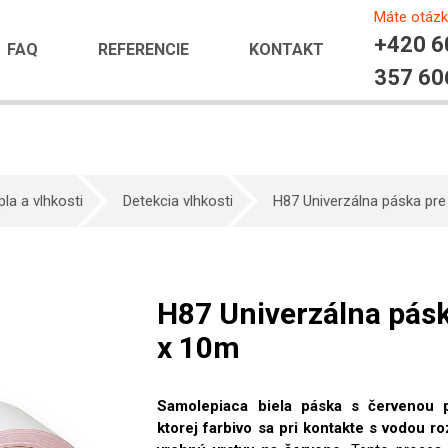
Máte otáz
+420 6
FAQ
REFERENCIE
KONTAKT
357 60
pla a vlhkosti
Detekcia vlhkosti
H87 Univerzálna páska pre
H87 Univerzálna pásk
x 10m
Samolepiaca biela páska s červenou p
ktorej farbivo sa pri kontakte s vodou ro