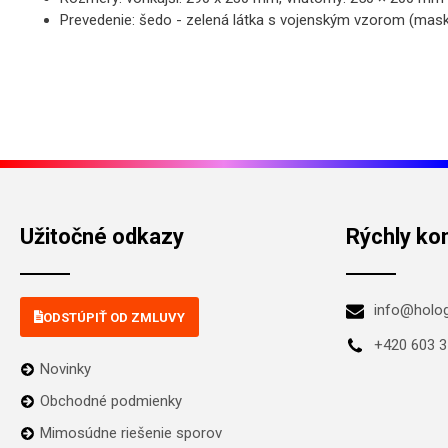
Prevedenie: šedo - zelená látka s vojenským vzorom (mas
Užitočné odkazy
Rýchly ko
info@holo
ODSTÚPIŤ OD ZMLUVY
+420 603 3
Novinky
Obchodné podmienky
Mimosúdne riešenie sporov