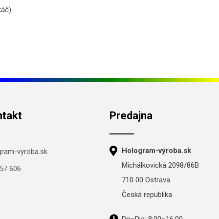
káč)
ntakt
Predajna
Hologram-výroba.sk
gram-vyroba.sk
Michálkovická 2098/86B
57 606
710 00 Ostrava
Česká republika