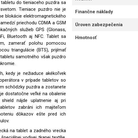
tabletu do tieniaceho puzdra sa
svetom. Tieniace puzdro nie je
Finančne náklady
ípe blokácie elektromagnetického
l zamedzí priechodu CDMA a GSM
Úroven zabezpečenia
lokačných služieb GPS (Glonass,
i, Bluetooth aj NFC. Tablet sa
Hmotnosť
niam, zamerať polohu pomocou
u triangulácie (BTS), prijímať
ť tabletu samotného však puzdro
úkromie.
ch, kedy je nežiaduce akékoľvek
perátora v prípade tabletov so
kom schôdzky puzdra a zostanete
o je dostatočne veľké na obalenie
shield nájde uplatnenie aj pri
abletov zabráni ich majiteľom
oteniu dôkazov ešte pred ich
ulov.
ecká na tablet a zadného vrecka
peciálnej vodivej tkanej textílie,