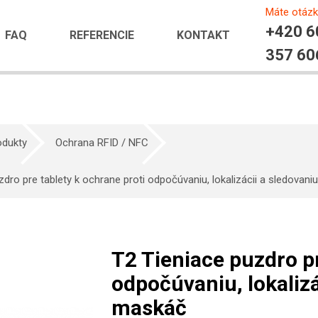
Máte otáz
+420 6
FAQ
REFERENCIE
KONTAKT
357 60
odukty
Ochrana RFID / NFC
zdro pre tablety k ochrane proti odpočúvaniu, lokalizácii a sledovan
T2 Tieniace puzdro pr
odpočúvaniu, lokalizá
maskáč