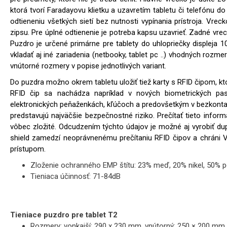
ktorá tvorí Faradayovu klietku a uzavretím tabletu či telefónu d
odtieneniu všetkých sietí bez nutnosti vypínania prístroja. Vr
zipsu. Pre úplné odtienenie je potreba kapsu uzavrieť. Zadné vre
Puzdro je určené primárne pre tablety do uhlopriečky displeja 
vkladať aj iné zariadenia (netbooky, tablet pc ..) vhodných rozmero
vnútorné rozmery v popise jednotlivých variant.
Do puzdra možno okrem tabletu uložiť tiež karty s RFID čipom, kto
RFID čip sa nachádza napríklad v nových biometrických paso
elektronických peňaženkách, kľúčoch a predovšetkým v bezkontak
predstavujú najväčšie bezpečnostné riziko. Prečítať tieto inform
vôbec zložité. Odcudzením týchto údajov je možné aj vyrobiť dupl
shield zamedzí neoprávnenému prečítaniu RFID čipov a chráni 
prístupom.
Zloženie ochranného EMP štítu: 23% meď, 20% nikel, 50% p
Tieniaca účinnosť: 71-84dB
Tieniace puzdro pre tablet T2
Rozmery: vonkajší: 290 x 230 mm, vnútorný: 250 × 200 mm