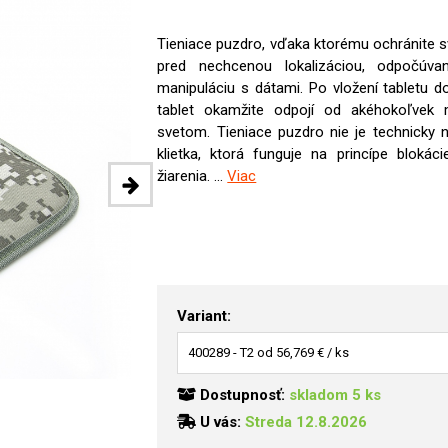
Tieniace puzdro, vďaka ktorému ochránite svo
pred nechcenou lokalizáciou, odpočúva
manipuláciu s dátami. Po vložení tabletu d
tablet okamžite odpojí od akéhokoľvek
svetom. Tieniace puzdro nie je technicky 
klietka, ktorá funguje na princípe blokác
žiarenia. ...
Viac
Variant:
Dostupnosť:
skladom 5 ks
U vás:
Streda 12.8.2026