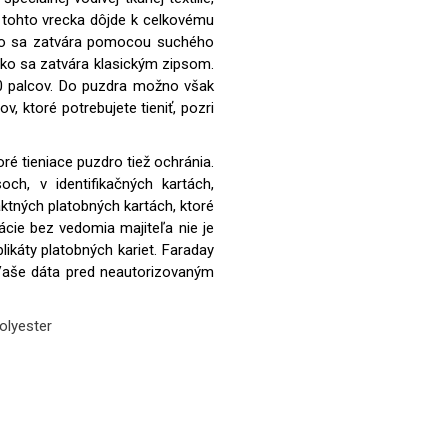
o tohto vrecka dôjde k celkovému
ecko sa zatvára pomocou suchého
cko sa zatvára klasickým zipsom.
10 palcov. Do puzdra možno však
v, ktoré potrebujete tieniť, pozri
ré tieniace puzdro tiež ochránia.
ch, v identifikačných kartách,
tných platobných kartách, ktoré
ácie bez vedomia majiteľa nie je
ikáty platobných kariet. Faraday
Vaše dáta pred neautorizovaným
olyester