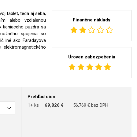
j tablet, teda aj seba,
Finančne náklady
ním alebo vzdialenou
o tieniaceho puzdra sa
 možného spojenia so
nič iné ako Faradayova
ie elektromagnetického
Úroven zabezpečenia
Prehľad cien:
1+ ks
69,826 €
56,769 € bez DPH