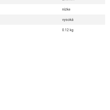
nízke
vysoká
0.12 kg