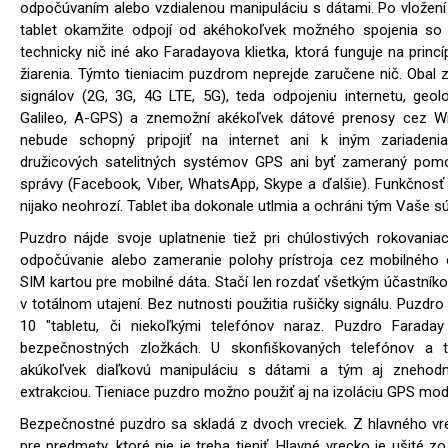
odpočúvaním alebo vzdialenou manipuláciu s dátami. Po vložení 
tablet okamžite odpojí od akéhokoľvek možného spojenia so 
technicky nič iné ako Faradayova klietka, ktorá funguje na princ
žiarenia. Týmto tieniacim puzdrom neprejde zaručene nič. Oba
signálov (2G, 3G, 4G LTE, 5G), teda odpojeniu internetu, geo
Galileo, A-GPS) a znemožní akékoľvek dátové prenosy cez WiF
nebude schopný pripojiť na internet ani k iným zariade
družicových satelitných systémov GPS ani byť zameraný pomoco
správy (Facebook, Vıber, WhatsApp, Skype a ďalšie). Funkčnos
nijako neohrozí. Tablet iba dokonale utlmia a ochráni tým Vaše s
Puzdro nájde svoje uplatnenie tiež pri chúlostivých rokovania
odpočúvanie alebo zameranie polohy prístroja cez mobilného o
SIM kartou pre mobilné dáta. Stačí len rozdať všetkým účastní
v totálnom utajení. Bez nutnosti použitia rušičky signálu. Puzdr
10 "tabletu, či niekoľkými telefónov naraz. Puzdro Faraday 
bezpečnostných zložkách. U skonfiškovaných telefónov a t
akúkoľvek diaľkovú manipuláciu s dátami a tým aj znehodn
extrakciou. Tieniace puzdro možno použiť aj na izoláciu GPS mod
Bezpečnostné puzdro sa skladá z dvoch vreciek. Z hlavného vr
pre predmety, ktoré nie je treba tieniť. Hlavné vrecko je ušité zo š