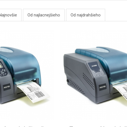
Najnovšie
Od najlacnejšieho
Od najdrahšieho