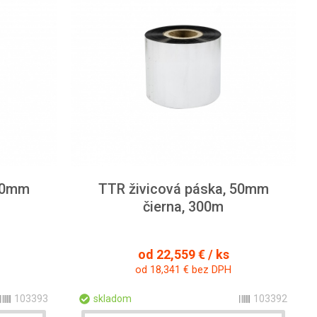
 70mm
TTR živicová páska, 50mm
čierna, 300m
od 22,559 € / ks
od 18,341 € bez DPH
103393
skladom
103392