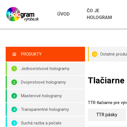
ČO JE
ÚVOD
HOLOGRAM
PRODUKTY
Ostatné produ
16
Jednovrstvové hologramy
Tlačiarne
Dvojvrstvové hologramy
Masterové hologramy
TTR tlačiarne pre výr
Transparentné hologramy
TTR pásky
Suchá razba a pečate