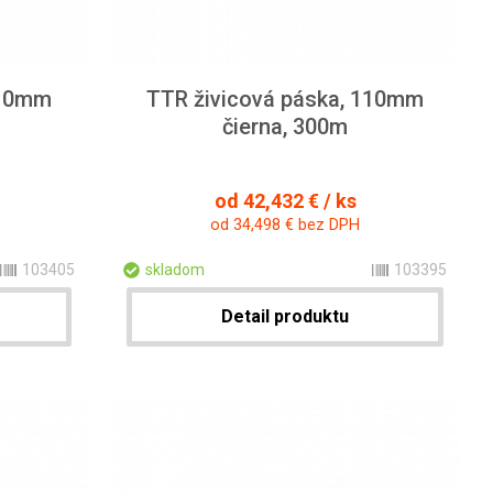
110mm
TTR živicová páska, 110mm
čierna, 300m
od 42,432 € / ks
od 34,498 € bez DPH
103405
skladom
103395
Detail produktu