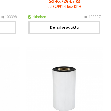
od 46,729 € / ks
od 37,991 € bez DPH
103398
skladom
103397
Detail produktu