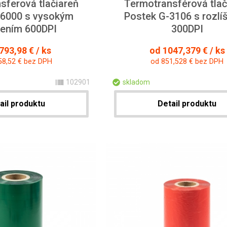
sferová tlačiareň
Termotransférová tlač
G6000 s vysokým
Postek G-3106 s rozlí
šením 600DPI
300DPI
793,98 € / ks
od 1047,379 € / ks
58,52 € bez DPH
od 851,528 € bez DPH
102901
skladom
ail produktu
Detail produktu