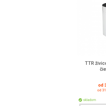
TTR živi
či
od 3
od 31
skladom