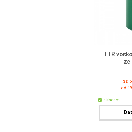
TTR vosko
ze
od 3
od 29
skladom
Det