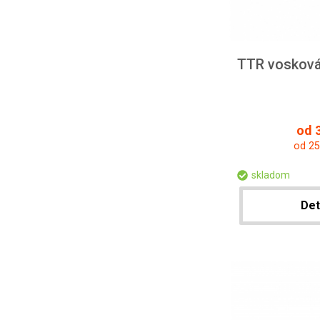
TTR vosková
od 3
od 25
skladom
Det