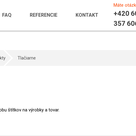
Máte otáz
+420 6
FAQ
REFERENCIE
KONTAKT
357 60
kty
Tlačiarne
obu štítkov na výrobky a tovar.