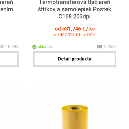
iareň
Termotransferová tlačiareň
šením
štítkov a samolepiek Postek
C168 203dpi
od 531,746 € / ks
od 432,314 € bez DPH
102900
skladom
102634
Detail produktu