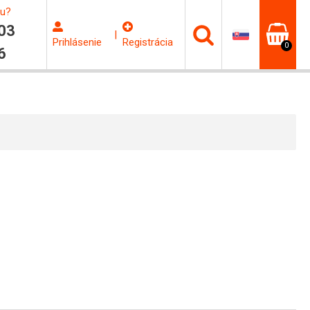
ku?
03
|
Prihlásenie
Registrácia
0
6