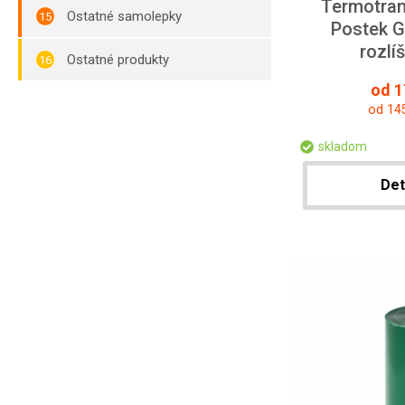
Termotran
Ostatné samolepky
Postek 
rozlí
Ostatné produkty
od 1
od 14
skladom
Det