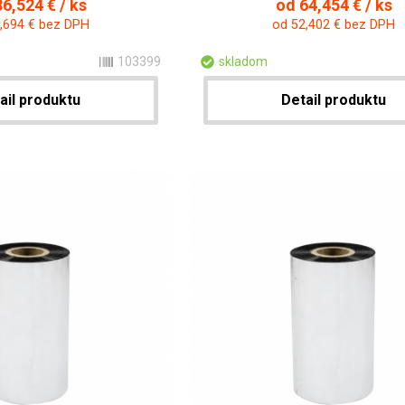
6,524 € / ks
od 64,454 € / ks
,694 € bez DPH
od 52,402 € bez DPH
103399
skladom
ail produktu
Detail produktu