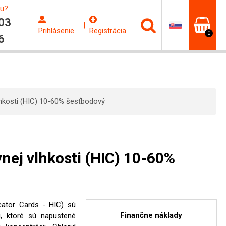
ku?
03
|
Prihlásenie
Registrácia
0
6
vlhkosti (HIC) 10-60% šesťbodový
vnej vlhkosti (HIC) 10-60%
dicator Cards - HIC) sú
Finančne náklady
i, ktoré sú napustené