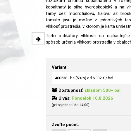
roztokom chloridu kobaltnatého v rôznej 
kobaltnatý je silne hygroskopický a na v
farby cez modrofialovú, fialovú až bros
tomuto javu je možné z jednotlivých terč
vlhkosť prostredia, v ktorom je karta umiest
Tieto indikátory vlhkosti sa najčastejši
spôsob určenia vlhkosti prostredia v obaloch.
Variant:
Dostupnosť:
skladom 500+ bal
U vás:
Pondelok 10.8.2026
(pri objednaní do 14:00)
Zvoľte počet: