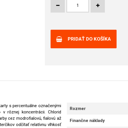
PRIDAŤ DO KOŠÍKA
ú karty s percentuálne označenými
Rozmer
v rôznej koncentrácii. Chlorid
rby cez modrofialovú, fialovú až
Finančne náklady
rčíkov odčítať relatívnu vlhkosť