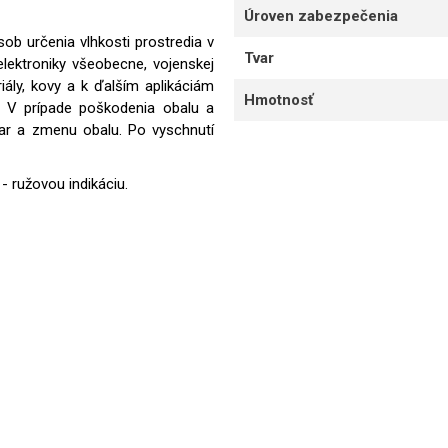
Úroven zabezpečenia
sob určenia vlhkosti prostredia v
Tvar
lektroniky všeobecne, vojenskej
iály, kovy a k ďalším aplikáciám
Hmotnosť
í. V prípade poškodenia obalu a
var a zmenu obalu. Po vyschnutí
 ružovou indikáciu.