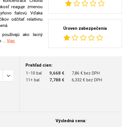
koncentrácii. Chlorid
lhkosť reaguje zmenou
kyňovo fialovú. Vďaka
íkov odčítať relatívnu
nená.
Úroven zabezpečenia
e používajú ako lacný
 ...
Viac
Prehľad cien:
1–10 bal
9,668 €
7,86 € bez DPH
11+ bal
7,788 €
6,332 € bez DPH
Výsledná cena: