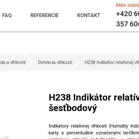
Máte otáz
+420 6
FAQ
REFERENCIE
KONTAKT
357 60
pla a vlhkosti
Detekcia vlhkosti
H238 Indikátor relatívnej 
H238 Indikátor relatí
šesťbodový
Indikátory relatívnej vlhkosti (Humidity In
karty s percentuálne označenými terčíkm