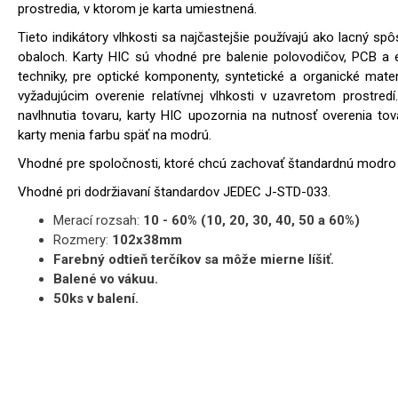
prostredia, v ktorom je karta umiestnená.
Tieto indikátory vlhkosti sa najčastejšie používajú ako lacný spô
obaloch. Karty HIC sú vhodné pre balenie polovodičov, PCB a e
techniky, pre optické komponenty, syntetické a organické mater
vyžadujúcim overenie relatívnej vlhkosti v uzavretom prostred
navlhnutia tovaru, karty HIC upozornia na nutnosť overenia to
karty menia farbu späť na modrú.
Vhodné pre spoločnosti, ktoré chcú zachovať štandardnú modro -
Vhodné pri dodržiavaní štandardov JEDEC J-STD-033.
Merací rozsah:
10 - 60% (10, 20, 30, 40, 50 a 60%)
Rozmery:
102x38mm
Farebný odtieň terčíkov sa môže mierne líšiť.
Balené vo vákuu.
50ks v balení.