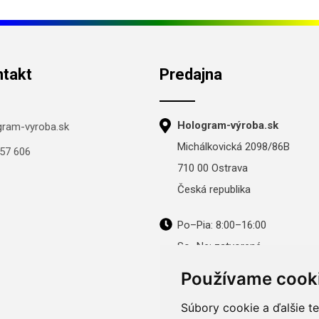
ntakt
Predajna
Hologram-výroba.sk
gram-vyroba.sk
Michálkovická 2098/86B
57 606
710 00 Ostrava
Česká republika
Po–Pia: 8:00–16:00
So–Ne: zatvorené
Používame cook
Súbory cookie a ďalšie t