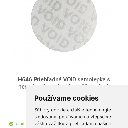
H646
Priehľadná VOID samolepka s
nereziduálnym lepidlom 30mm kruh
Používame cookies
od 0,043 € / ks
Súbory cookie a ďalšie technológie
od 0,035 € bez DPH
sledovania používame na zlepšenie
vášho zážitku z prehliadania našich
skladom
400646