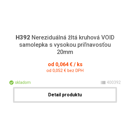
H392
Nereziduálná žltá kruhová VOID
samolepka s vysokou priľnavosťou
20mm
od 0,064 € / ks
od 0,052 € bez DPH
skladom
400392
Detail produktu