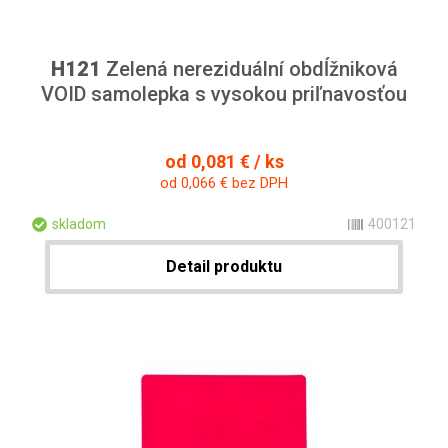
H121
Zelená nereziduální obdĺžniková
VOID samolepka s vysokou priľnavosťou
od 0,081 € / ks
od 0,066 € bez DPH
skladom
400121
Detail produktu