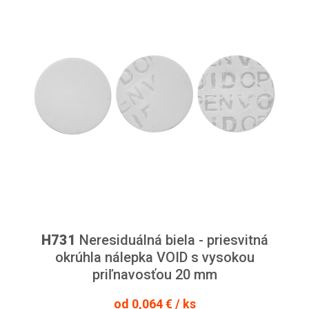
H731
Neresiduálná biela - priesvitná
okrúhla nálepka VOID s vysokou
priľnavosťou 20 mm
od 0,064 € / ks