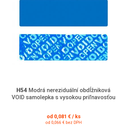
H54
Modrá nereziduální obdĺžniková
VOID samolepka s vysokou priľnavosťou
od 0,081 € / ks
od 0,066 € bez DPH