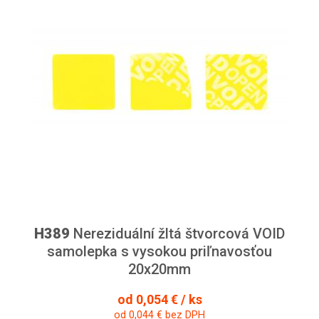
H389
Nereziduální žltá štvorcová VOID
samolepka s vysokou priľnavosťou
20x20mm
od 0,054 € / ks
od 0,044 € bez DPH