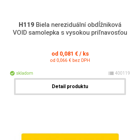
H119
Biela nereziduální obdĺžniková
VOID samolepka s vysokou priľnavosťou
od 0,081 € / ks
od 0,066 € bez DPH
skladom
400119
Detail produktu