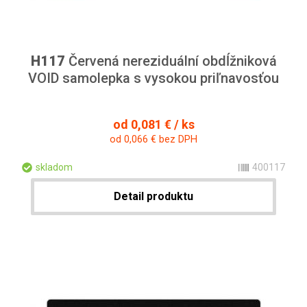
H117
Červená nereziduální obdĺžniková
VOID samolepka s vysokou priľnavosťou
od 0,081 € / ks
od 0,066 € bez DPH
skladom
400117
Detail produktu