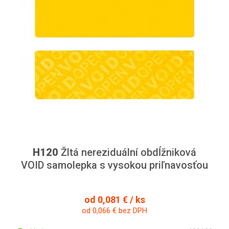
H120
Žltá nereziduální obdĺžniková
VOID samolepka s vysokou priľnavosťou
od 0,081 € / ks
od 0,066 € bez DPH