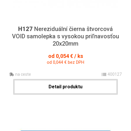
H127
Nereziduální čierna štvorcová
VOID samolepka s vysokou priľnavosťou
20x20mm
od 0,054 € / ks
od 0,044 € bez DPH
na ceste
400127
Detail produktu