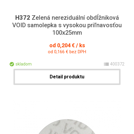
H372
Zelená nereziduální obdĺžniková
VOID samolepka s vysokou priľnavosťou
100x25mm
od 0,204 € / ks
od 0,166 € bez DPH
skladom
400372
Detail produktu