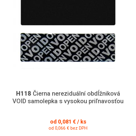
H118
Čierna nereziduální obdĺžniková
VOID samolepka s vysokou priľnavosťou
od 0,081 € / ks
od 0,066 € bez DPH