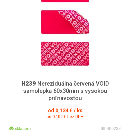
H239
Nereziduálna červená VOID
samolepka 60x30mm s vysokou
priľnavosťou
od 0,134 € / ks
od 0,109 € bez DPH
skladom
400239