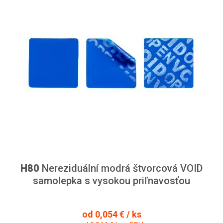
H80
Nereziduální modrá štvorcová VOID
samolepka s vysokou priľnavosťou
od 0,054 € / ks