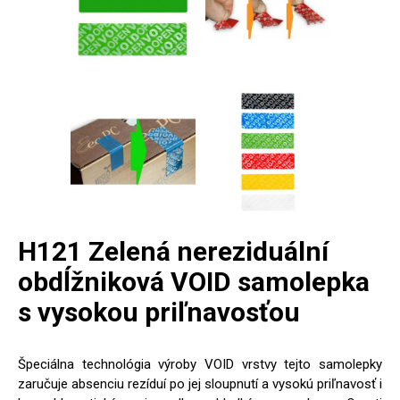
H121 Zelená nereziduální
obdĺžniková VOID samolepka
s vysokou priľnavosťou
Špeciálna technológia výroby VOID vrstvy tejto samolepky
zaručuje absenciu rezíduí po jej sloupnutí a vysokú priľnavosť i