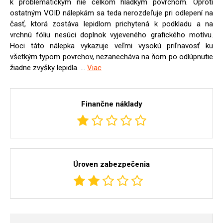
k problematickým nie celkom hladkým povrchom. Oproti
ostatným VOID nálepkám sa teda nerozdeľuje pri odlepení na
časť, ktorá zostáva lepidlom prichytená k podkladu a na
vrchnú fóliu nesúci doplnok vyjeveného grafického motívu.
Hoci táto nálepka vykazuje veľmi vysokú priľnavosť ku
všetkým typom povrchov, nezanecháva na ňom po odlúpnutie
žiadne zvyšky lepidla. ...
Viac
Finančne náklady
Úroven zabezpečenia