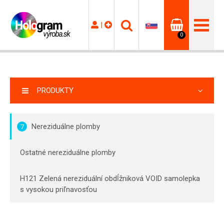
|
0
PRODUKTY
Nereziduálne plomby
7
Ostatné nereziduálne plomby
H121 Zelená nereziduální obdĺžniková VOID samolepka
s vysokou priľnavosťou