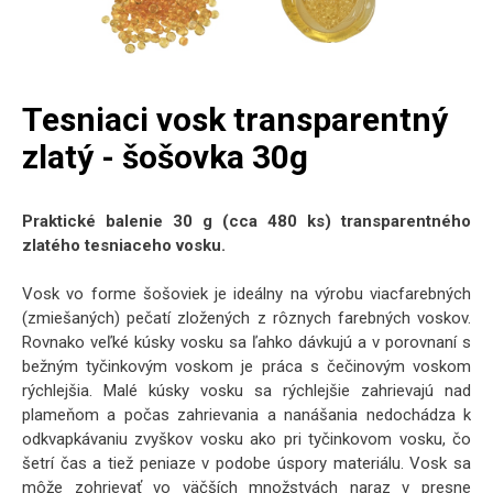
Tesniaci vosk transparentný
zlatý - šošovka 30g
Praktické balenie 30 g (cca 480 ks) transparentného
zlatého tesniaceho vosku.
Vosk vo forme šošoviek je ideálny na výrobu viacfarebných
(zmiešaných) pečatí zložených z rôznych farebných voskov.
Rovnako veľké kúsky vosku sa ľahko dávkujú a v porovnaní s
bežným tyčinkovým voskom je práca s čečinovým voskom
rýchlejšia. Malé kúsky vosku sa rýchlejšie zahrievajú nad
plameňom a počas zahrievania a nanášania nedochádza k
odkvapkávaniu zvyškov vosku ako pri tyčinkovom vosku, čo
šetrí čas a tiež peniaze v podobe úspory materiálu. Vosk sa
môže zohrievať vo väčších množstvách naraz v presne