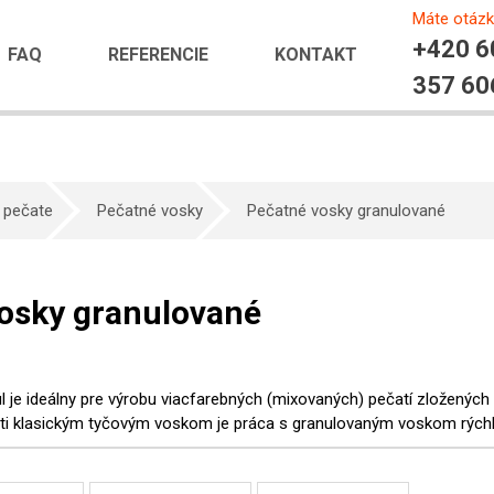
Máte otáz
+420 6
FAQ
REFERENCIE
KONTAKT
357 60
 pečate
Pečatné vosky
Pečatné vosky granulované
osky granulované
 je ideálny pre výrobu viacfarebných (mixovaných) pečatí zložených
ti klasickým tyčovým voskom je práca s granulovaným voskom rýchle