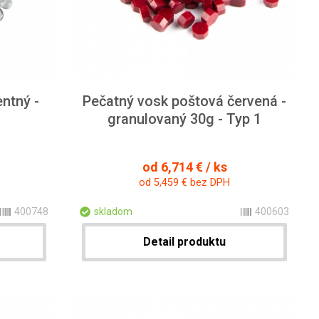
ntný -
Pečatný vosk poštová červená -
granulovaný 30g - Typ 1
od 6,714 € / ks
od 5,459 € bez DPH
400748
skladom
400603
Detail produktu