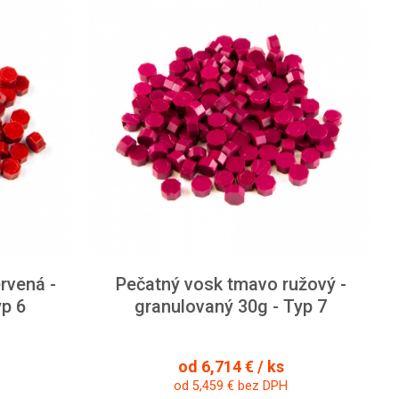
rvená -
Pečatný vosk tmavo ružový -
yp 6
granulovaný 30g - Typ 7
od 6,714 € / ks
od 5,459 € bez DPH