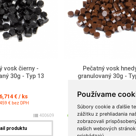
 vosk čierny -
Pečatný vosk hnedý
aný 30g - Typ 13
granulovaný 30g - Ty
Používame cook
6,714 € / ks
od 6,714 € / ks
,459 € bez DPH
od 5,459 € bez DPH
Súbory cookie a ďalšie t
zážitku z prehliadania n
400609
skladom
zobrazovali prispôsobený
ail produktu
našich webových stránok 
Detail produktu
prichádzajú.