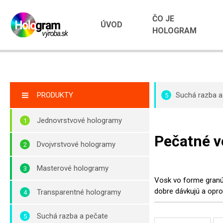
ČO JE
ÚVOD
HOLOGRAM
PRODUKTY
Suchá razba a
5
Jednovrstvové hologramy
Pečatné v
Dvojvrstvové hologramy
Masterové hologramy
Vosk vo forme granúl
dobre dávkujú a opro
Transparentné hologramy
Suchá razba a pečate