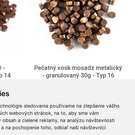
 -
Pečatný vosk mosadz metalický
p 14
- granulovaný 30g - Typ 16
ies
od 6,714 € / ks
od 5,459 € bez DPH
echnológie sledovania používame na zlepšenie vášho
ašich webových stránok, na to, aby sme vám
400610
skladom
400626
 obsah a cielené reklamy, na analýzu návštevnosti
a na pochopenie toho, odkiaľ naši návštevníci
Detail produktu