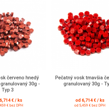
osk červeno hnedý
Pečatný vosk tmavšia če
 granulovaný 30g -
granulovaný 30g - T
Typ 3
6,714 € / ks
od 6,714 € / ks
,459 € bez DPH
od 5,459 € bez DPH