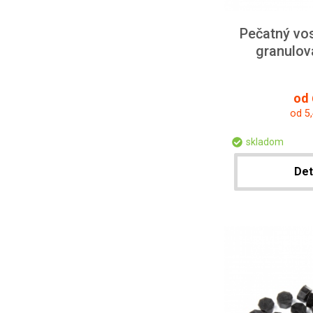
Pečatný vos
granulov
od 
od 5
skladom
Det