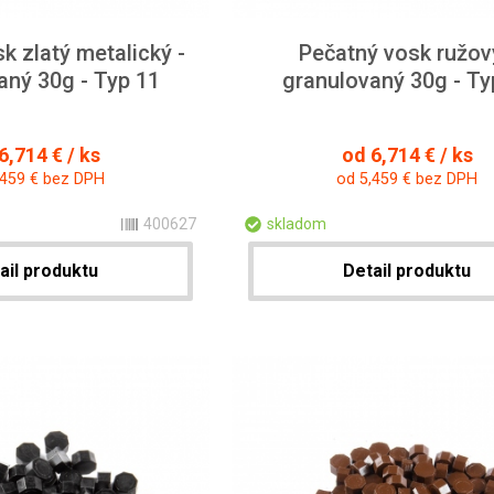
k zlatý metalický -
Pečatný vosk ružov
aný 30g - Typ 11
granulovaný 30g - Ty
6,714 € / ks
od 6,714 € / ks
,459 € bez DPH
od 5,459 € bez DPH
400627
skladom
ail produktu
Detail produktu