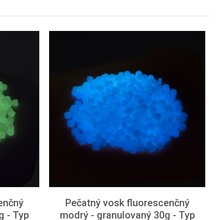
enčný
Pečatný vosk fluorescenčný
g - Typ
modrý - granulovaný 30g - Typ