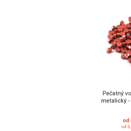
Pečatný v
metalický -
od 
od 5