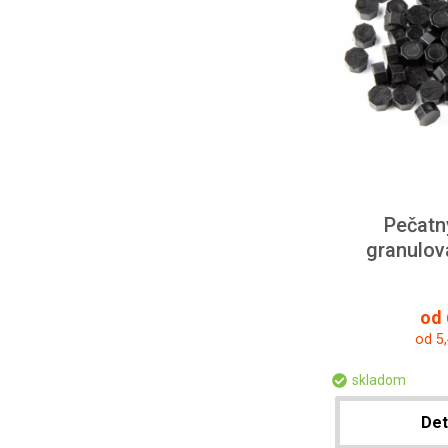
Pečatný
granulov
od 
od 5
skladom
Det