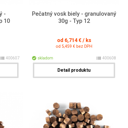
ý -
Pečatný vosk biely - granulovaný
p 10
30g - Typ 12
od 6,714 € / ks
od 5,459 € bez DPH
400607
skladom
400608
Detail produktu