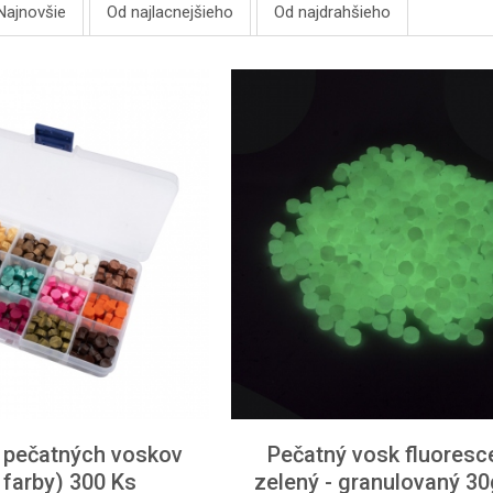
Najnovšie
Od najlacnejšieho
Od najdrahšieho
 pečatných voskov
Pečatný vosk fluoresc
 farby) 300 Ks
zelený - granulovaný 30