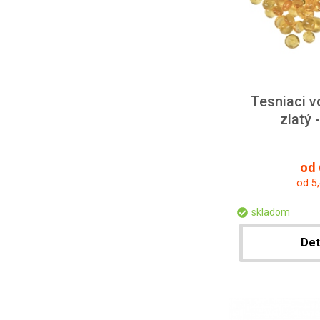
Tesniaci v
zlatý 
od 
od 5
skladom
Det