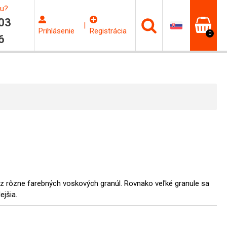
ku?
03
|
Prihlásenie
Registrácia
0
6
 z rôzne farebných voskových granúl. Rovnako veľké granule sa
jšia.